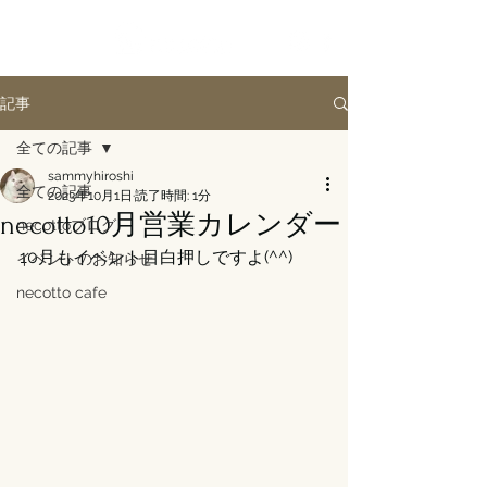
記事
全ての記事
sammyhiroshi
全ての記事
2023年10月1日
読了時間: 1分
necotto10月営業カレンダー
necottoブログ
10月もイベント目白押しですよ(^^)
イベントのお知らせ
necotto cafe