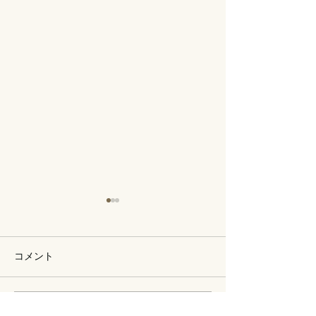
コメント
保護猫譲渡会
11月29日保護猫譲渡会
コメントを追加…