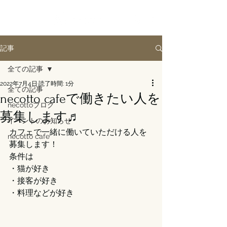
記事
全ての記事
2022年7月4日
読了時間: 1分
全ての記事
necotto cafeで働きたい人を
necottoブログ
募集します♬
イベントのお知らせ
カフェで一緒に働いていただける人を
necotto cafe
募集します！
条件は
・猫が好き
・接客が好き
・料理などが好き