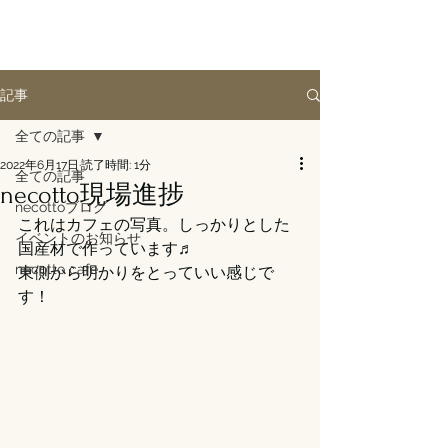
記事
全ての記事
2022年6月17日
読了時間: 1分
全ての記事
necotto現場進捗
necottoブログ
これはカフェの写真。しっかりとした
イベントのお知らせ
国産材で作っています♬
necotto cafe
東側から明かりをとっていい感じで
す！