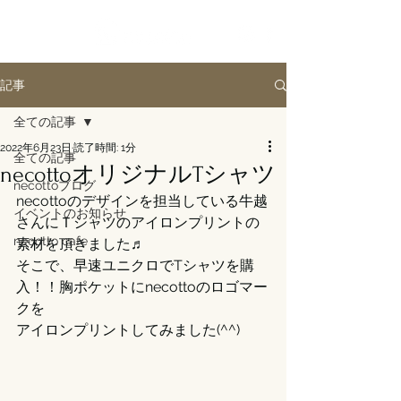
記事
全ての記事
2022年6月23日
読了時間: 1分
全ての記事
necottoオリジナルTシャツ
necottoブログ
necottoのデザインを担当している牛越
イベントのお知らせ
さんにＴシャツのアイロンプリントの
necotto cafe
素材を頂きました♬
そこで、早速ユニクロでTシャツを購
入！！胸ポケットにnecottoのロゴマー
クを
アイロンプリントしてみました(^^)