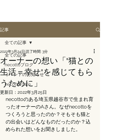
記事
全ての記事
2022年3月24日
読了時間: 3分
全ての記事
オーナーの想い「"猫との
necottoブログ
生活＝幸せ"を感じてもら
イベントのお知らせ
うために」
necotto cafe
更新日：
2022年3月25日
necottoのある埼玉県越谷市で生まれ育
ったオーナーのAさん。なぜnecottoを
つくろうと思ったのか？そもそも猫と
の出会いはどんなものだったのか？込
められた想いをお聞きしました。