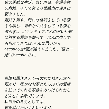
猫の過酷な生活、短い寿命、交通事故
の危険、そして何より繁殖力の凄さに
驚きました。
避妊手術や、時には怪我をしている猫
を保護し、過酷な生活をしている猫を
減らす…。ボランティアさんの思いや猫
に対する愛情を知って、ほんの少しで
も何かできれば…そんな思いから
necottoの計画が始まりました。"猫と一
緒"でnecottoです。
保護猫団体さんから大切な猫さん達を
預かり、暖かなお家とたっぷりの愛情
を注いでくれる家族をみつけられたら
どんなに素敵でしょう。
私自身の考えとしては、
猫を助けたい！というより、