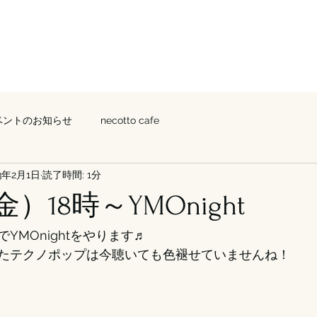
HOUS
CAF
K
E
E
ベントのお知らせ
necotto cafe
23年2月1日
読了時間: 1分
）18時～YMOnight
YMOnightをやります♬
たテクノポップは今聴いても色褪せていませんね！