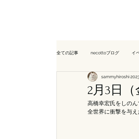
全ての記事
necottoブログ
イ
sammyhiroshi
20
2月3日（金
高橋幸宏氏をしのんで
全世界に衝撃を与え