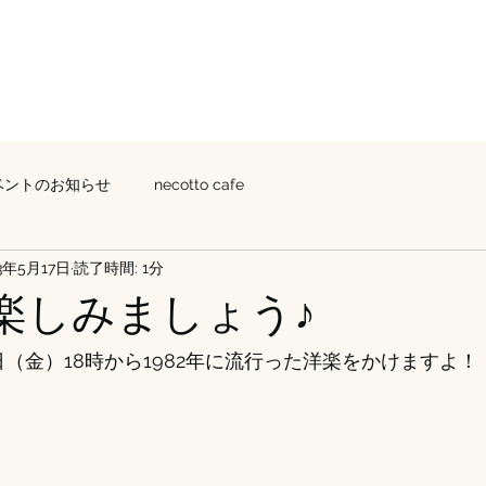
HOUS
CAF
K
E
E
ベントのお知らせ
necotto cafe
3年5月17日
読了時間: 1分
を楽しみましょう♪
では19日（金）18時から1982年に流行った洋楽をかけますよ！