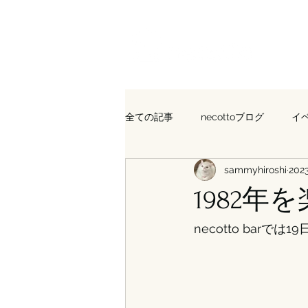
全ての記事
necottoブログ
イ
sammyhiroshi
202
1982年
necotto bar