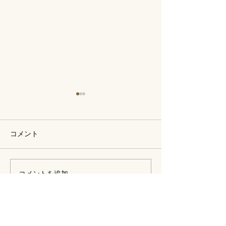
コメント
保護猫譲渡会
11月29日保護猫譲渡会
コメントを追加…
Address