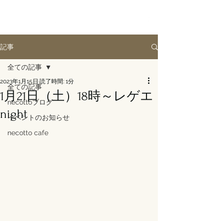
記事
全ての記事
2023年1月15日
読了時間: 1分
全ての記事
1月21日（土）18時～レゲエ
necottoブログ
night
イベントのお知らせ
necotto cafe