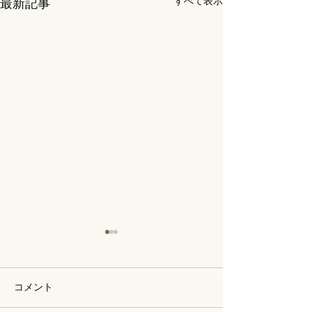
すべて表示
最新記事
コメント
保護猫譲渡会