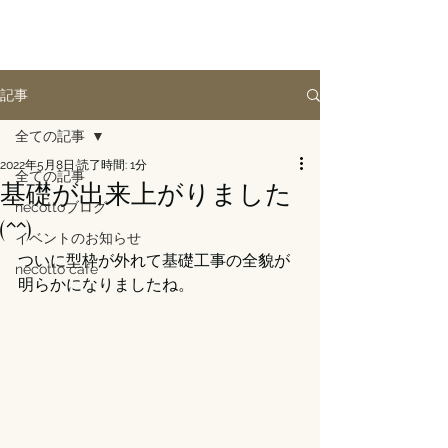
記事
全ての記事
2022年5月8日
読了時間: 1分
全ての記事
基礎が出来上がりました
necottoブログ
(^^)
イベントのお知らせ
ついに型枠が外れて基礎工事の全貌が
necotto cafe
明らかになりましたね。